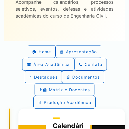
Acompanhe calendários, processos
seletivos, eventos, defesas e atividades
acadêmicas do curso de Engenharia Civil.
🏠 Home
📘 Apresentação
🎓 Área Acadêmica
📞 Contato
⭐ Destaques
📄 Documentos
👩‍🏫 Matriz e Docentes
📊 Produção Acadêmica
Calendári