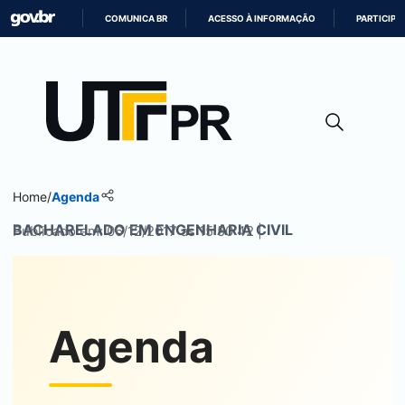
COMUNICA BR
ACESSO À INFORMAÇÃO
PARTICIPE
IR
PARA
O
CONTEÚDO
Home
/
Agenda
BACHARELADO EM ENGENHARIA CIVIL
Publicado em: 06/12/2017 às 15:50:42 |
Agenda