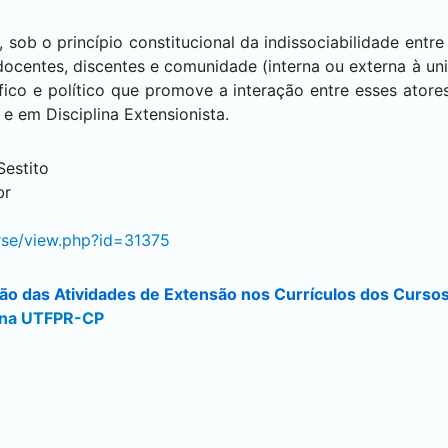
 sob o princípio constitucional da indissociabilidade entr
docentes, discentes e comunidade (interna ou externa à un
entífico e político que promove a interação entre esses ato
e em Disciplina Extensionista.
Sestito
br
urse/view.php?id=31375
são das Atividades de Extensão nos Currículos dos Curs
s na UTFPR-CP