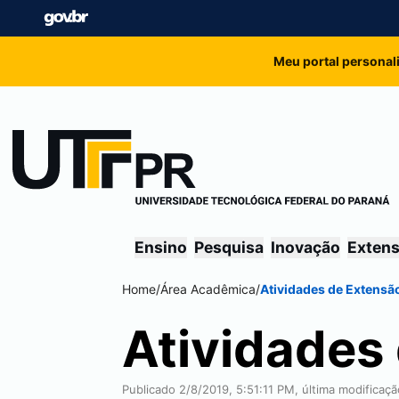
Meu portal personal
Ensino
Pesquisa
Inovação
Exten
Home
/
Área Acadêmica
/
Atividades de Extensã
Atividades
Publicado 2/8/2019, 5:51:11 PM, última modificaç