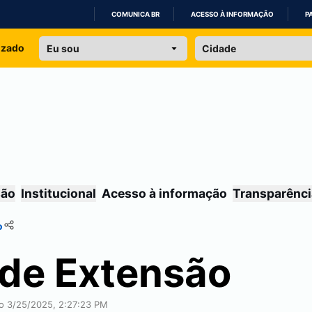
COMUNICA BR
ACESSO À INFORMAÇÃO
P
IR
izado
PARA
O
CONTEÚDO
são
Institucional
Acesso à informação
Transparênci
o
 de Extensão
ão 3/25/2025, 2:27:23 PM