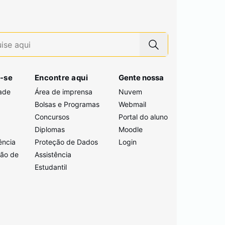
-se
Encontre aqui
Gente nossa
ade
Área de imprensa
Nuvem
Bolsas e Programas
Webmail
Concursos
Portal do aluno
i
Diplomas
Moodle
ência
Proteção de Dados
Login
ção de
Assistência
Estudantil
a