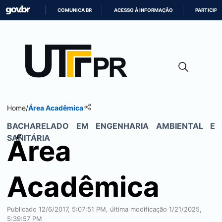
COMUNICA BR
ACESSO À INFORMAÇÃO
PARTICIPE
IR
PARA
O
CONTEÚDO
Home
/
Área Acadêmica
BACHARELADO EM ENGENHARIA AMBIENTAL E
SANITÁRIA
Área
Acadêmica
Publicado 12/6/2017, 5:07:51 PM, última modificação 1/21/2025,
5:39:57 PM