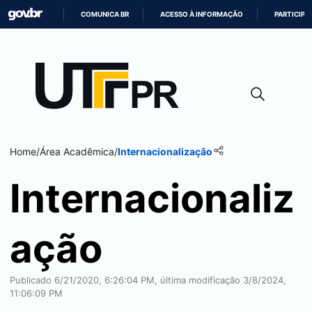
COMUNICA BR
ACESSO À INFORMAÇÃO
PARTICIPE
IR
PARA
O
CONTEÚDO
Home
/
Área Acadêmica
/
Internacionalização
Internacionaliz
ação
Publicado 6/21/2020, 6:26:04 PM, última modificação 3/8/2024,
11:06:09 PM