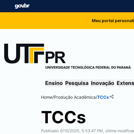
Meu portal personal
Ensino
Pesquisa
Inovação
Exten
Home
/
Produção Acadêmica
/
TCCs
TCCs
Publicado 6/10/2025, 5:53:47 PM, última modific