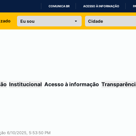
COMUNICA BR
ACESSO À INFORMAÇÃO
P
IR
izado
PARA
O
CONTEÚDO
são
Institucional
Acesso à informação
Transparênci
ação 6/10/2025, 5:53:50 PM