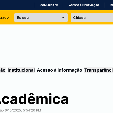
COMUNICA BR
ACESSO À INFORMAÇÃO
P
IR
izado
PARA
O
CONTEÚDO
são
Institucional
Acesso à informação
Transparênci
Acadêmica
ação 6/10/2025, 5:54:20 PM