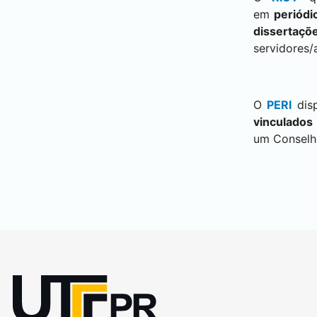
em
periódi
dissertaçõe
servidores/
O
PERI
dis
vinculados
um Conselho