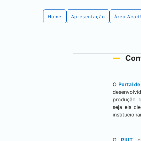
Home
Apresentação
Área Acad
Conf
O
Portal d
desenvolvi
produção d
seja ela ci
institucion
O
RIUT
q