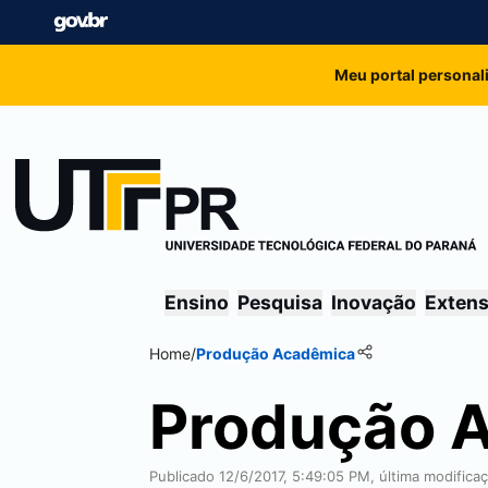
Meu portal personal
Ensino
Pesquisa
Inovação
Exten
Home
/
Produção Acadêmica
Produção 
Publicado 12/6/2017, 5:49:05 PM, última modific