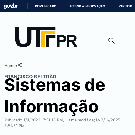
COMUNICA BR
ACESSO À INFORMAÇÃO
PARTICIPE
IR
PARA
O
CONTEÚDO
Home
/
FRANCISCO BELTRÃO
Sistemas de
Informação
Publicado 1/4/2023, 7:31:18 PM, última modificação 7/16/2025,
8:51:51 PM