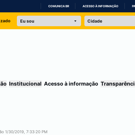
COMUNICA BR
ACESSO À INFORMAÇÃO
P
IR
izado
PARA
O
CONTEÚDO
são
Institucional
Acesso à informação
Transparênci
ção 1/30/2019, 7:33:20 PM