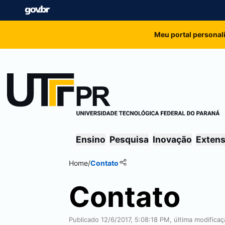
Meu portal personal
Ensino
Pesquisa
Inovação
Exten
Home
/
Contato
Contato
Publicado 12/6/2017, 5:08:18 PM, última modifica