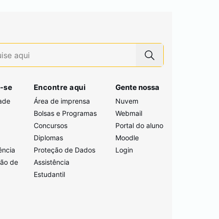
-se
Encontre aqui
Gente nossa
ade
Área de imprensa
Nuvem
Bolsas e Programas
Webmail
Concursos
Portal do aluno
i
Diplomas
Moodle
ência
Proteção de Dados
Login
ção de
Assistência
Estudantil
a