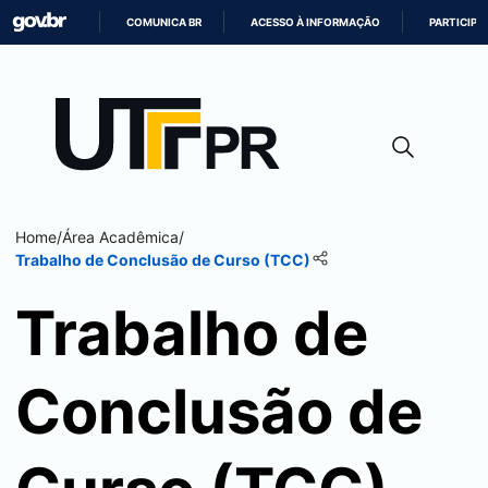
COMUNICA BR
ACESSO À INFORMAÇÃO
PARTICIPE
IR
PARA
O
CONTEÚDO
Home
/
Área Acadêmica
/
Trabalho de Conclusão de Curso (TCC)
Trabalho de
Conclusão de