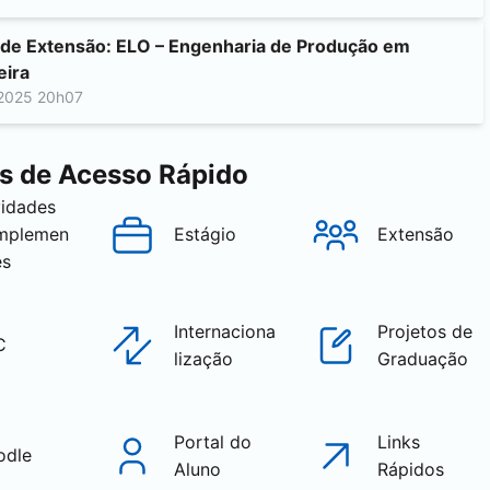
 de Extensão: ELO – Engenharia de Produção em
eira
2025 20h07
s de Acesso Rápido
vidades
mplemen
Estágio
Extensão
es
Internaciona
Projetos de
C
lização
Graduação
Portal do
Links
odle
Aluno
Rápidos