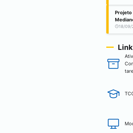
Projeto
Median
18/09/
Link
Ati
Co
tar
TC
Mo