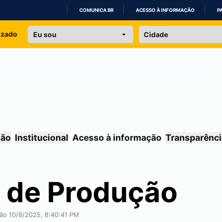
COMUNICA BR
ACESSO À INFORMAÇÃO
P
IR
izado
PARA
O
CONTEÚDO
são
Institucional
Acesso à informação
Transparênci
 de Produção
ção 10/8/2025, 8:40:41 PM