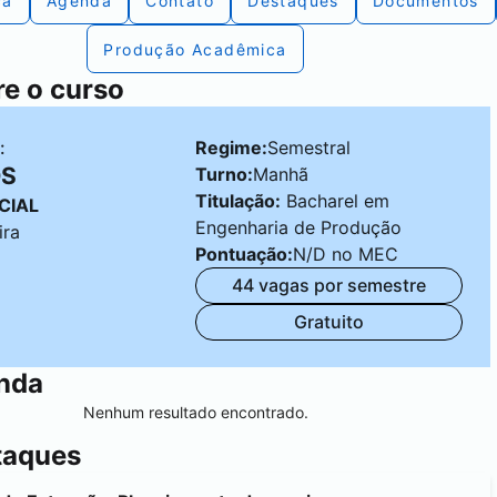
ca
Agenda
Contato
Destaques
Documentos
Produção Acadêmica
e o curso
:
Regime:
Semestral
OS
Turno:
Manhã
Titulação:
Bacharel em
CIAL
Engenharia de Produção
ira
Pontuação:
N/D no MEC
44 vagas por semestre
Gratuito
nda
Nenhum resultado encontrado.
taques