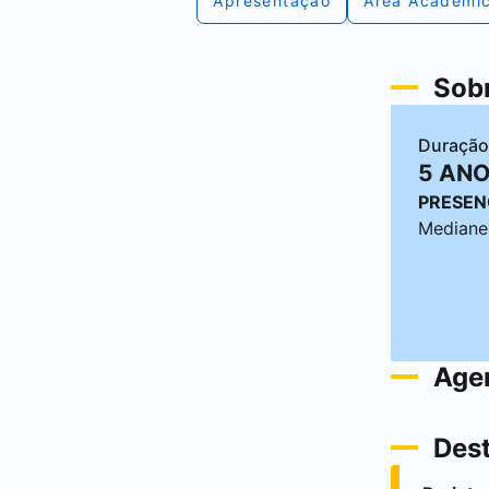
Apresentação
Área Acadêmi
Sobr
Duração
5 AN
PRESEN
Mediane
Age
Des