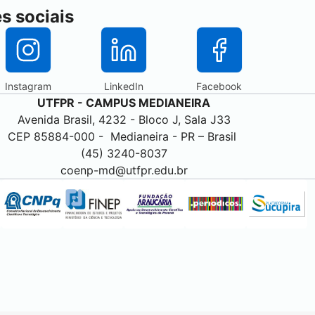
s sociais
(abre em nova aba)
(abre em nova aba)
(abre em nova ab
Instagram
LinkedIn
Facebook
UTFPR - CAMPUS
MEDIANEIRA
Avenida Brasil, 4232 - Bloco J, Sala J33
CEP 85884-000 -
Medianeira
- PR – Brasil
(45) 3240-8037
coenp-md@utfpr.edu.br