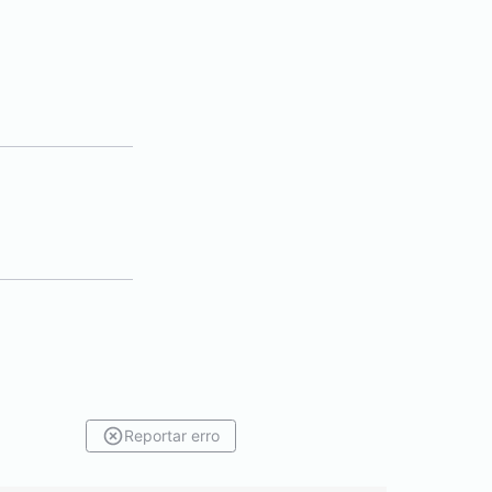
a)
Reportar erro