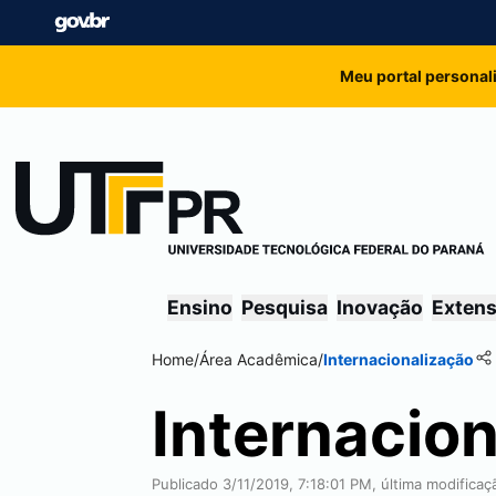
Meu portal personal
Ensino
Pesquisa
Inovação
Exten
Home
/
Área Acadêmica
/
Internacionalização
Internacio
Publicado 3/11/2019, 7:18:01 PM, última modifica