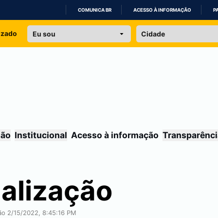
COMUNICA BR
ACESSO À INFORMAÇÃO
P
IR
izado
PARA
O
CONTEÚDO
são
Institucional
Acesso à informação
Transparênci
nalização
ção 2/15/2022, 8:45:16 PM