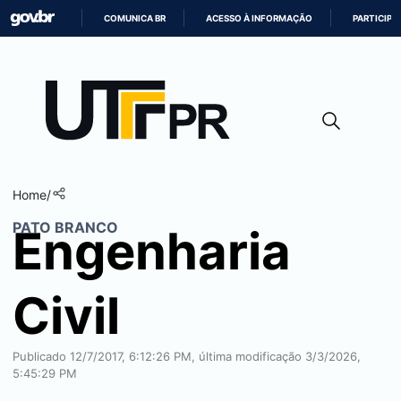
COMUNICA BR
ACESSO À INFORMAÇÃO
PARTICIPE
IR
PARA
O
CONTEÚDO
Home
/
PATO BRANCO
Engenharia
Civil
Publicado 12/7/2017, 6:12:26 PM, última modificação 3/3/2026,
5:45:29 PM