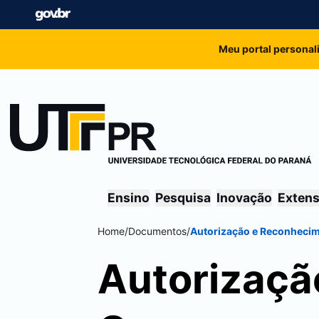
Meu portal personal
Ensino
Pesquisa
Inovação
Exten
Home
/
Documentos
/
Autorização e Reconheci
Autorizaçã