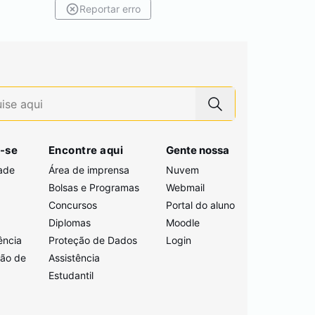
Reportar erro
-se
Encontre aqui
Gente nossa
ade
Área de imprensa
Nuvem
Bolsas e Programas
Webmail
Concursos
Portal do aluno
i
Diplomas
Moodle
ência
Proteção de Dados
Login
ção de
Assistência
Estudantil
a