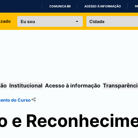
COMUNICA BR
ACESSO À INFORMAÇÃO
P
IR
izado
PARA
O
CONTEÚDO
são
Institucional
Acesso à informação
Transparênci
mento do Curso
o e Reconhecime