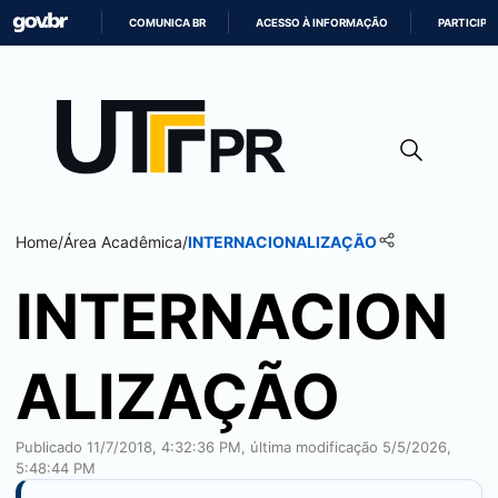
COMUNICA BR
ACESSO À INFORMAÇÃO
PARTICIPE
IR
PARA
O
CONTEÚDO
Home
/
Área Acadêmica
/
INTERNACIONALIZAÇÃO
INTERNACION
ALIZAÇÃO
Publicado 11/7/2018, 4:32:36 PM, última modificação 5/5/2026,
5:48:44 PM