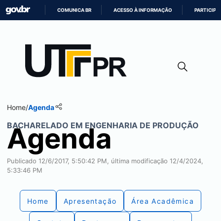
COMUNICA BR
ACESSO À INFORMAÇÃO
PARTICIPE
IR
PARA
O
CONTEÚDO
Home
/
Agenda
BACHARELADO EM ENGENHARIA DE PRODUÇÃO
Agenda
Publicado 12/6/2017, 5:50:42 PM, última modificação 12/4/2024,
5:33:46 PM
Home
Apresentação
Área Acadêmica