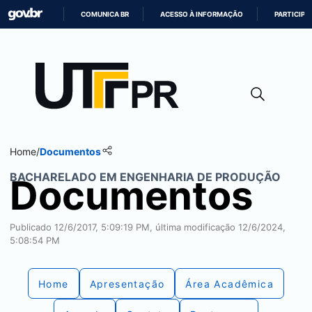
COMUNICA BR
ACESSO À INFORMAÇÃO
PARTICIPE
IR
PARA
O
CONTEÚDO
Home
/
Documentos
BACHARELADO EM ENGENHARIA DE PRODUÇÃO
Documentos
Publicado 12/6/2017, 5:09:19 PM, última modificação 12/6/2024,
5:08:54 PM
Home
Apresentação
Área Acadêmica