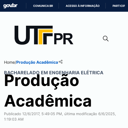
COMUNICA BR
ACESSO À INFORMAÇÃO
PARTICIPE
IR
PARA
O
CONTEÚDO
Home
/
Produção Acadêmica
BACHARELADO EM ENGENHARIA ELÉTRICA
Produção
Acadêmica
Publicado 12/6/2017, 5:49:05 PM, última modificação 6/6/2025,
1:19:03 AM