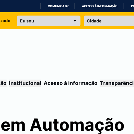
COMUNICA BR
ACESSO À INFORMAÇÃO
P
IR
izado
PARA
O
CONTEÚDO
são
Institucional
Acesso à informação
Transparênci
a em Automação