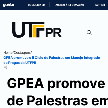
COMUNICA BR
ACESSO À INFORMAÇÃO
PARTICIPE
IR
PARA
O
CONTEÚDO
Home
/
Destaques
/
GPEA promove o II Ciclo de Palestras em Manejo Integrado
de Pragas da UTFPR
GPEA promove o
de Palestras e