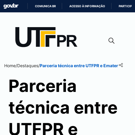
COMUNICA BR
ACESSO À INFORMAÇÃO
PARTICIPE
IR
PARA
O
CONTEÚDO
Home
/
Destaques
/
Parceria técnica entre UTFPR e Emater
Parceria
técnica entre
UTFPR e