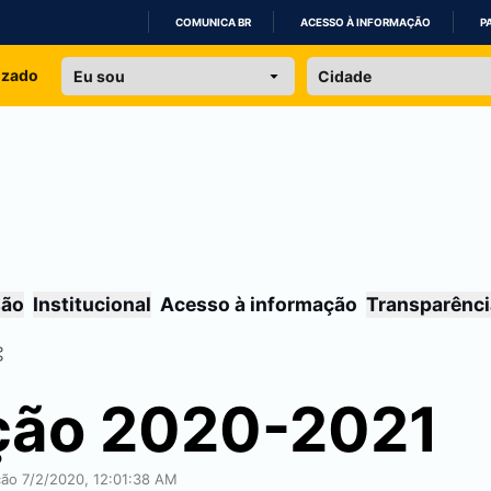
COMUNICA BR
ACESSO À INFORMAÇÃO
P
IR
izado
PARA
O
CONTEÚDO
são
Institucional
Acesso à informação
Transparênci
ção 2020-2021
ação 7/2/2020, 12:01:38 AM