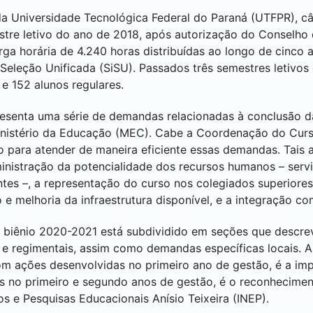
a Universidade Tecnológica Federal do Paraná (UTFPR), 
estre letivo do ano de 2018, após autorização do Conselh
a horária de 4.240 horas distribuídas ao longo de cinco a
Seleção Unificada (SiSU). Passados três semestres letivos
e 152 alunos regulares.
senta uma série de demandas relacionadas à conclusão d
nistério da Educação (MEC). Cabe a Coordenação do Curso
o para atender de maneira eficiente essas demandas. Tais a
inistração da potencialidade dos recursos humanos – servi
ntes –, a representação do curso nos colegiados superiores 
 e melhoria da infraestrutura disponível, e a integração c
biênio 2020-2021 está subdividido em seções que descre
 e regimentais, assim como demandas específicas locais. 
com ações desenvolvidas no primeiro ano de gestão, é a i
s no primeiro e segundo anos de gestão, é o reconhecime
s e Pesquisas Educacionais Anísio Teixeira (INEP).