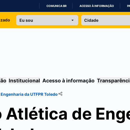
COMUNICA BR
ACESSO À INFORMAÇÃO
P
IR
izado
PARA
O
CONTEÚDO
são
Institucional
Acesso à informação
Transparênci
e Engenharia da UTFPR
Toledo
 Atlética de Eng