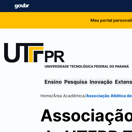
Meu portal personal
Ensino
Pesquisa
Inovação
Exten
Home
/
Área Acadêmica
/
Associação Atlética d
Associação