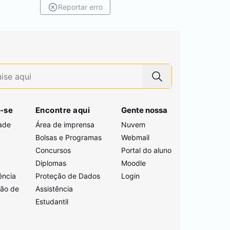
Reportar erro
-se
Encontre aqui
Gente nossa
ade
Área de imprensa
Nuvem
Bolsas e Programas
Webmail
Concursos
Portal do aluno
i
Diplomas
Moodle
ência
Proteção de Dados
Login
ção de
Assistência
Estudantil
a