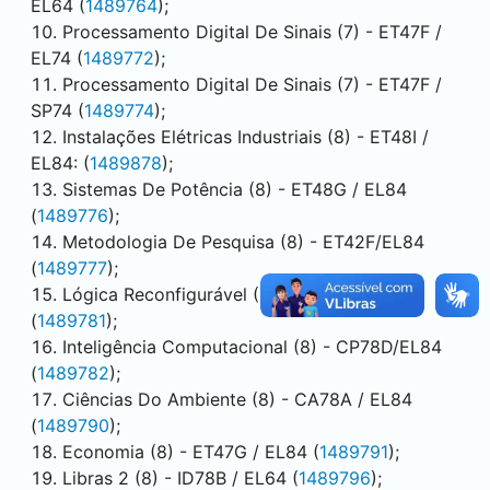
EL64 (
1489764
);
Processamento Digital De Sinais (7) - ET47F /
EL74 (
1489772
);
Processamento Digital De Sinais (7) - ET47F /
SP74 (
1489774
);
Instalações Elétricas Industriais (8) - ET48I /
EL84: (
1489878
);
Sistemas De Potência (8) - ET48G / EL84
(
1489776
);
Metodologia De Pesquisa (8) - ET42F/EL84
(
1489777
);
Lógica Reconfigurável (8) - ET48A / EL84
(
1489781
);
Inteligência Computacional (8) - CP78D/EL84
(
1489782
);
Ciências Do Ambiente (8) - CA78A / EL84
(
1489790
);
Economia (8) - ET47G / EL84 (
1489791
);
Libras 2 (8) - ID78B / EL64 (
1489796
);