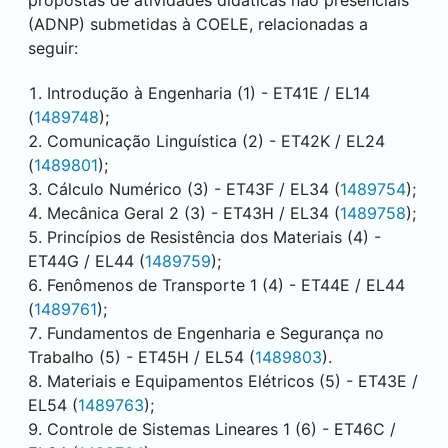
propostas de atividades didáticas não presenciais
(ADNP) submetidas à COELE, relacionadas a
seguir:
Introdução à Engenharia (1) - ET41E / EL14
(
1489748
);
Comunicação Linguística (2) - ET42K / EL24
(
1489801
);
Cálculo Numérico (3) - ET43F / EL34 (
1489754
);
Mecânica Geral 2 (3) - ET43H / EL34 (
1489758
);
Princípios de Resistência dos Materiais (4) -
ET44G / EL44 (
1489759
);
Fenômenos de Transporte 1 (4) - ET44E / EL44
(
1489761
);
Fundamentos de Engenharia e Segurança no
Trabalho (5) - ET45H / EL54 (
1489803
).
Materiais e Equipamentos Elétricos (5) - ET43E /
EL54 (
1489763
);
Controle de Sistemas Lineares 1 (6) - ET46C /