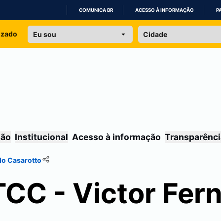
COMUNICA BR
ACESSO À INFORMAÇÃO
P
IR
izado
PARA
O
CONTEÚDO
são
Institucional
Acesso à informação
Transparênci
do Casarotto
TCC - Victor Fer