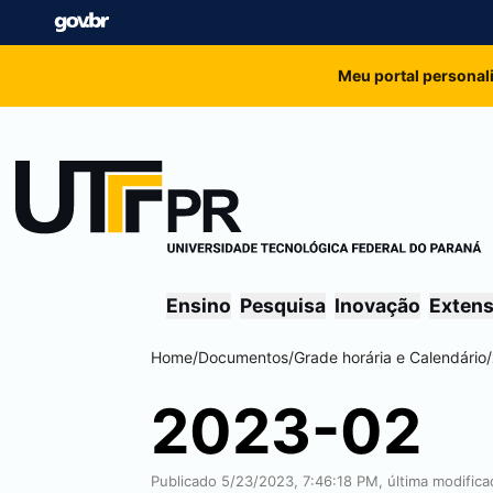
Meu portal personal
Ensino
Pesquisa
Inovação
Exten
Home
/
Documentos
/
Grade horária e Calendário
/
2023-02
Publicado 5/23/2023, 7:46:18 PM, última modific