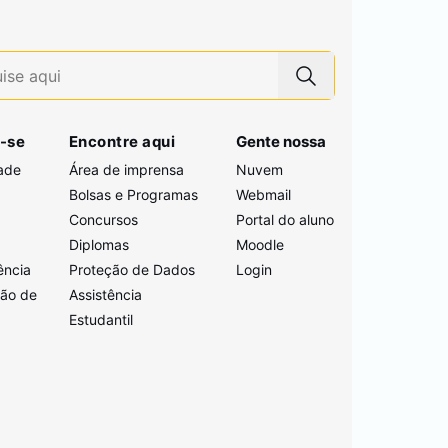
-se
Encontre aqui
Gente nossa
ade
Área de imprensa
Nuvem
Bolsas e Programas
Webmail
Concursos
Portal do aluno
i
Diplomas
Moodle
ência
Proteção de Dados
Login
ção de
Assistência
Estudantil
a