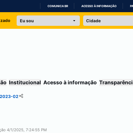
COMUNICA BR
ACESSO À INFORMAÇÃO
P
IR
izado
PARA
O
CONTEÚDO
são
Institucional
Acesso à informação
Transparênci
2023-02
ação 4/1/2025, 7:24:55 PM