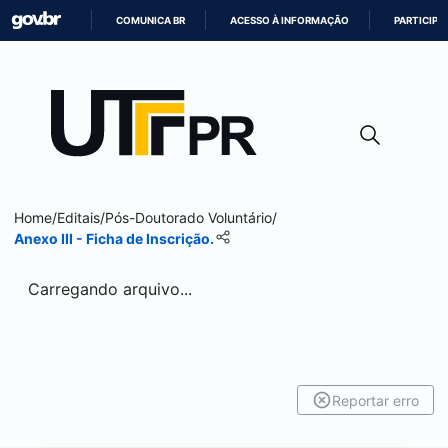
COMUNICA BR
ACESSO À INFORMAÇÃO
PARTICIPE
IR
PARA
O
CONTEÚDO
Home
/
Editais
/
Pós-Doutorado Voluntário
/
Anexo III - Ficha de Inscrição.
Carregando arquivo...
Reportar erro