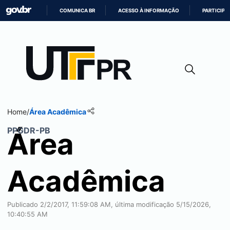
COMUNICA BR
ACESSO À INFORMAÇÃO
PARTICIPE
IR
PARA
O
CONTEÚDO
Home
/
Área Acadêmica
PPGDR-PB
Área
Acadêmica
Publicado 2/2/2017, 11:59:08 AM, última modificação 5/15/2026,
10:40:55 AM