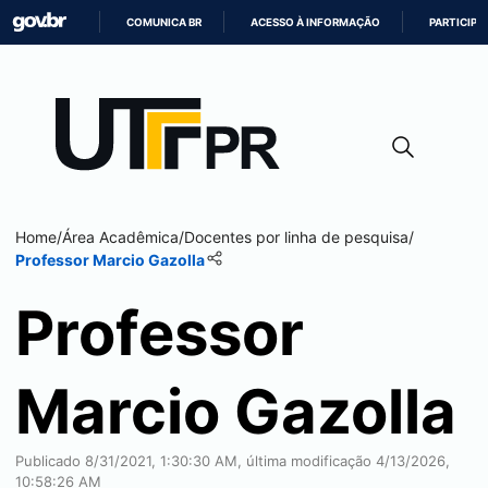
COMUNICA BR
ACESSO À INFORMAÇÃO
PARTICIPE
IR
PARA
O
CONTEÚDO
Home
/
Área Acadêmica
/
Docentes por linha de pesquisa
/
Professor Marcio Gazolla
Professor
Marcio Gazolla
Publicado 8/31/2021, 1:30:30 AM, última modificação 4/13/2026,
10:58:26 AM