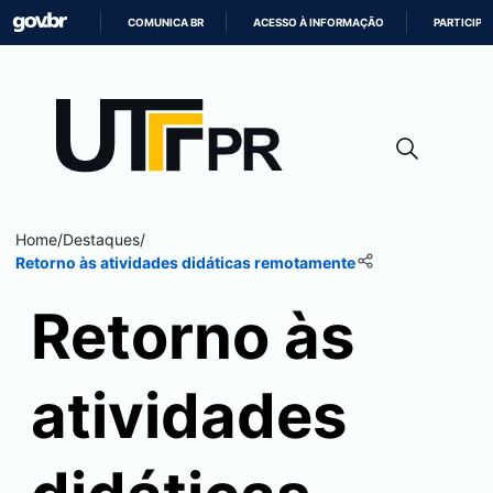
COMUNICA BR
ACESSO À INFORMAÇÃO
PARTICIPE
IR
PARA
O
CONTEÚDO
Home
/
Destaques
/
Retorno às atividades didáticas remotamente
Retorno às
atividades