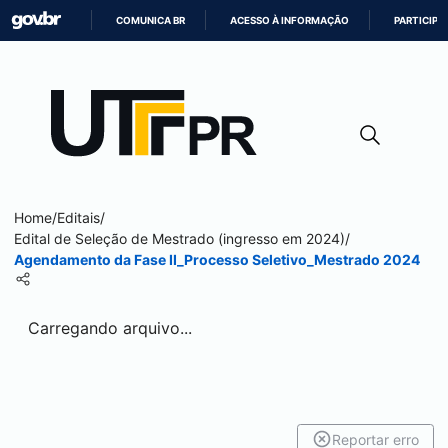
COMUNICA BR
ACESSO À INFORMAÇÃO
PARTICIPE
IR
PARA
O
CONTEÚDO
Home
/
Editais
/
Edital de Seleção de Mestrado (ingresso em 2024)
/
Agendamento da Fase II_Processo Seletivo_Mestrado 2024
Carregando arquivo...
Reportar erro