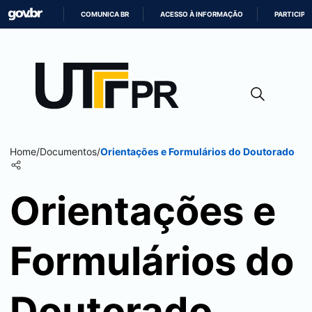
COMUNICA BR
ACESSO À INFORMAÇÃO
PARTICIPE
IR
PARA
O
CONTEÚDO
Home
/
Documentos
/
Orientações e Formulários do Doutorado
Orientações e
Formulários do
Doutorado