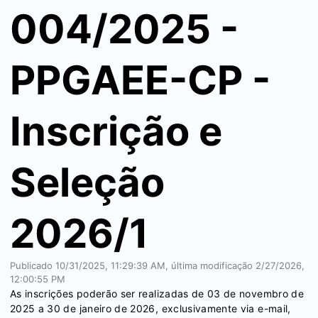
004/2025 -
PPGAEE-CP -
Inscrição e
Seleção
2026/1
Publicado
10/31/2025, 11:29:39 AM
, última modificação
2/27/2026,
12:00:55 PM
As inscrições poderão ser realizadas de 03 de novembro de
2025 a 30 de janeiro de 2026, exclusivamente via e-mail,