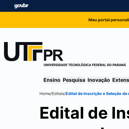
Meu portal personal
Ensino
Pesquisa
Inovação
Exten
Home
/
Editais
/
Edital de Inscrição e Seleção d
Edital de I