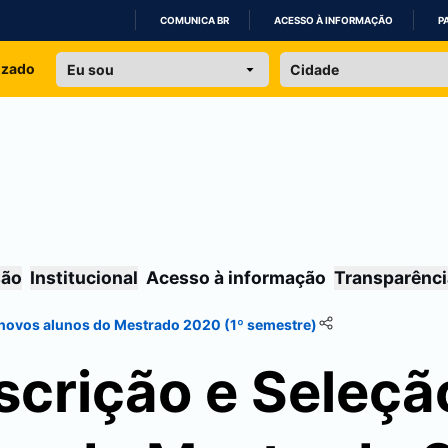
COMUNICA BR
ACESSO À INFORMAÇÃO
P
IR
izado
PARA
O
CONTEÚDO
são
Institucional
Acesso à informação
Transparênci
e novos alunos do Mestrado 2020 (1º semestre)
nscrição e Seleçã