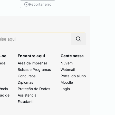
Reportar erro
-se
Encontre aqui
Gente nossa
ade
Área de imprensa
Nuvem
Bolsas e Programas
Webmail
Concursos
Portal do aluno
i
Diplomas
Moodle
ência
Proteção de Dados
Login
ção de
Assistência
Estudantil
a