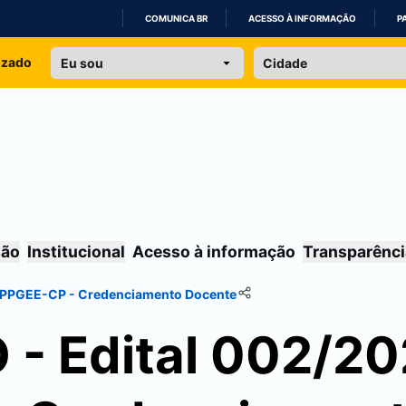
COMUNICA BR
ACESSO À INFORMAÇÃO
P
IR
izado
PARA
O
CONTEÚDO
são
Institucional
Acesso à informação
Transparênci
 PPGEE-CP - Credenciamento Docente
 Edital 002/20