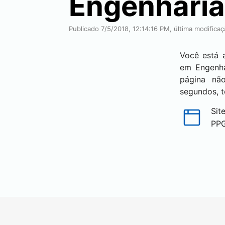
Engenharia
Publicado 7/5/2018, 12:14:16 PM, última modifica
Você está 
em Engenha
página nã
segundos, t
Sit
PP
(abre em n