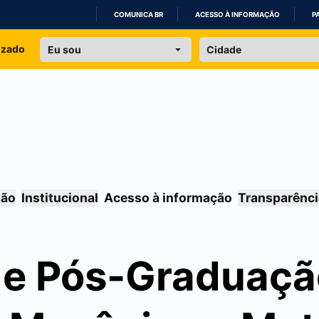
COMUNICA BR
ACESSO À INFORMAÇÃO
P
IR
izado
PARA
O
CONTEÚDO
são
Institucional
Acesso à informação
Transparênci
de Pós-Graduaç