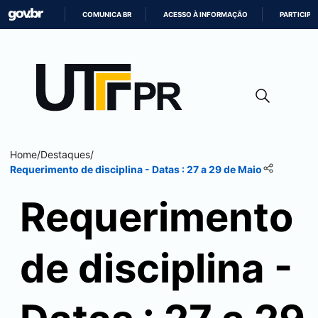
COMUNICA BR
ACESSO À INFORMAÇÃO
PARTICIPE
IR
PARA
O
CONTEÚDO
Home
/
Destaques
/
Requerimento de disciplina - Datas : 27 a 29 de Maio
Requerimento
de disciplina -