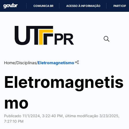
COMUNICA BR
ACESSO À INFORMAÇÃO
PARTICIPE
IR
PARA
O
CONTEÚDO
Home
/
Disciplinas
/
Eletromagnetismo
Eletromagnetis
mo
Publicado 11/1/2024, 3:22:40 PM, última modificação 3/23/2025,
7:27:10 PM