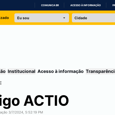
COMUNICA BR
ACESSO À INFORMAÇÃO
P
IR
izado
PARA
O
CONTEÚDO
são
Institucional
Acesso à informação
Transparênci
igo ACTIO
cação 3/7/2024, 5:52:19 PM