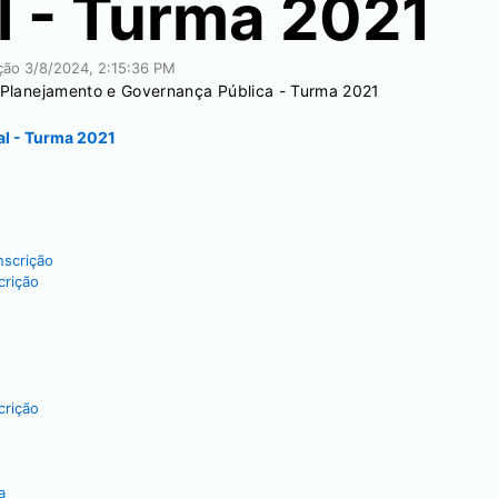
l - Turma 2021
ação
3/8/2024, 2:15:36 PM
m Planejamento e Governança Pública - Turma 2021
al - Turma 2021
nscrição
crição
crição
a