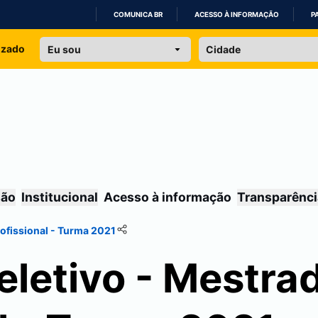
COMUNICA BR
ACESSO À INFORMAÇÃO
P
IR
izado
PARA
O
CONTEÚDO
são
Institucional
Acesso à informação
Transparênci
ofissional - Turma 2021
eletivo - Mestra