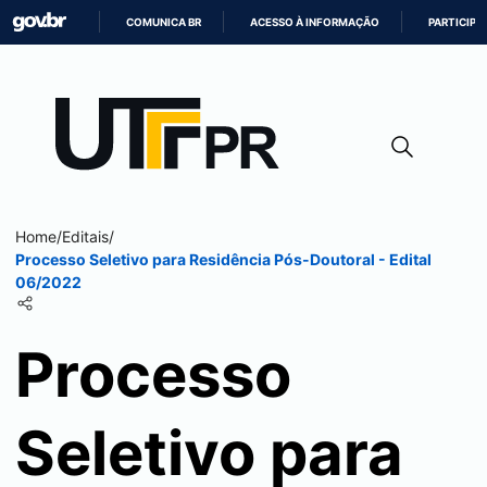
COMUNICA BR
ACESSO À INFORMAÇÃO
PARTICIPE
IR
PARA
O
CONTEÚDO
Home
/
Editais
/
Processo Seletivo para Residência Pós-Doutoral - Edital
06/2022
Processo
Seletivo para