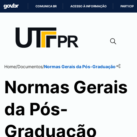
COMUNICA BR
ACESSO À INFORMAÇÃO
PARTICIPE
IR
PARA
O
CONTEÚDO
Home
/
Documentos
/
Normas Gerais da Pós-Graduação
Normas Gerais
da Pós-
Graduação