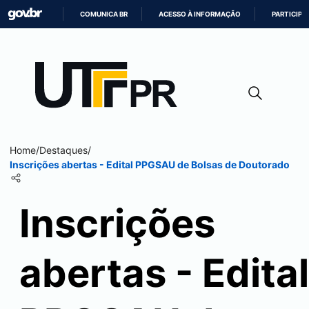
COMUNICA BR
ACESSO À INFORMAÇÃO
PARTICIPE
IR
PARA
O
CONTEÚDO
Home
/
Destaques
/
Inscrições abertas - Edital PPGSAU de Bolsas de Doutorado
Inscrições
abertas - Edital