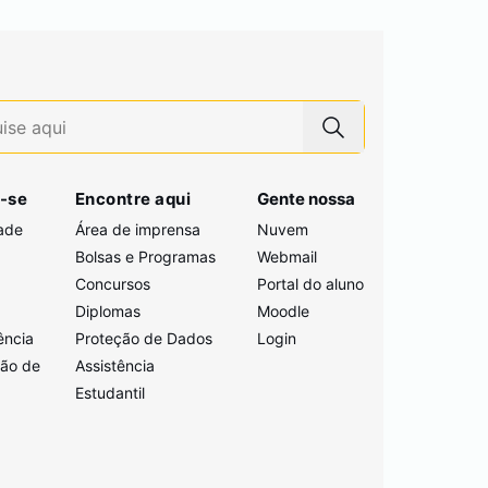
-se
Encontre aqui
Gente nossa
ade
Área de imprensa
Nuvem
Bolsas e Programas
Webmail
Concursos
Portal do aluno
i
Diplomas
Moodle
ência
Proteção de Dados
Login
ção de
Assistência
Estudantil
a