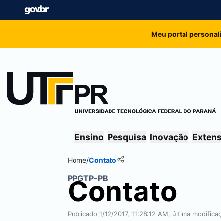
Meu portal personal
Ensino
Pesquisa
Inovação
Exten
Home
/
Contato
PPGTP-PB
Contato
Publicado 1/12/2017, 11:28:12 AM, última modific