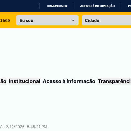
COMUNICA BR
ACESSO À INFORMAÇÃO
P
IR
izado
PARA
O
CONTEÚDO
são
Institucional
Acesso à informação
Transparênci
ação 2/12/2026, 5:45:21 PM