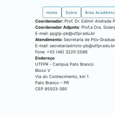
Home
Sobre
Área Acadêmi
Coordenador:
Prof. Dr. Edimir Andrade P
Coordenador Adjunto
: Prof.a Dra. Sola
E-mail:
ppgtp-pb@utfpr.edu.br
Atendimento:
Secretaria de Pós-Gradua
E-mail:
secretariastricto-pb@utfpr.edu.br
Fone: +55 (46) 3220-2586
Endereço
UTFPR - Campus
Pato Branco
Bloco V
Via do Conhecimento, km 1
Pato Branco
– PR
CEP 85503-390