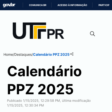
COMUNICA BR
ACESSO À INFORMAÇÃO
PARTICIPE
IR
PARA
O
CONTEÚDO
Home
/
Destaques
/
Calendário PPZ 2025
Calendário
PPZ 2025
Publicado 1/15/2025, 12:29:58 PM, última modificação
1/15/2025, 12:30:34 PM