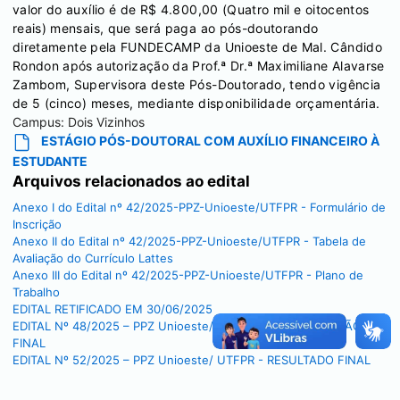
valor do auxílio é de R$ 4.800,00 (Quatro mil e oitocentos
reais) mensais, que será paga ao pós-doutorando
diretamente pela FUNDECAMP da Unioeste de Mal. Cândido
Rondon após autorização da Prof.ª Dr.ª Maximiliane Alavarse
Zambom, Supervisora deste Pós-Doutorado, tendo vigência
de 5 (cinco) meses, mediante disponibilidade orçamentária.
Campus:
Dois Vizinhos
ESTÁGIO PÓS-DOUTORAL COM AUXÍLIO FINANCEIRO À
ESTUDANTE
Arquivos relacionados ao edital
Anexo I do Edital nº 42/2025-PPZ-Unioeste/UTFPR - Formulário de
Inscrição
Anexo II do Edital nº 42/2025-PPZ-Unioeste/UTFPR - Tabela de
Avaliação do Currículo Lattes
Anexo III do Edital nº 42/2025-PPZ-Unioeste/UTFPR - Plano de
Trabalho
EDITAL RETIFICADO EM 30/06/2025
EDITAL Nº 48/2025 – PPZ Unioeste/ UTFPR - HOMOLOGAÇÃO
FINAL
EDITAL Nº 52/2025 – PPZ Unioeste/ UTFPR - RESULTADO FINAL