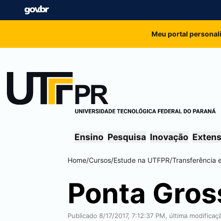
Meu portal personal
Ensino
Pesquisa
Inovação
Exten
Home
/
Cursos
/
Estude na UTFPR
/
Transferência 
Ponta Gros
Publicado 8/17/2017, 7:12:37 PM, última modifica