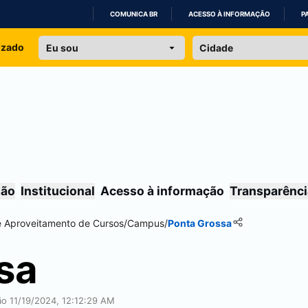
COMUNICA BR
ACESSO À INFORMAÇÃO
P
IR
izado
PARA
O
CONTEÚDO
são
Institucional
Acesso à informação
Transparênci
e Aproveitamento de Cursos
/
Campus
/
Ponta Grossa
sa
ção 11/19/2024, 12:12:29 AM