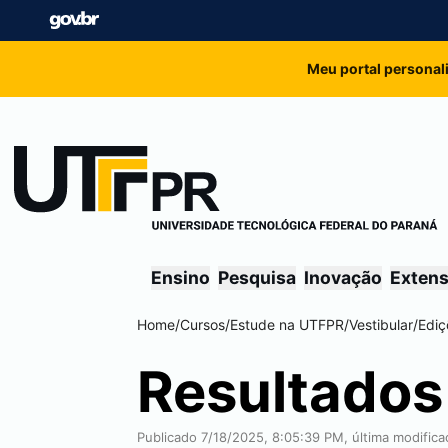
Meu portal personal
Ensino
Pesquisa
Inovação
Exten
Home
/
Cursos
/
Estude na UTFPR
/
Vestibular
/
Ediç
Resultados
Publicado 7/18/2025, 8:05:39 PM, última modific