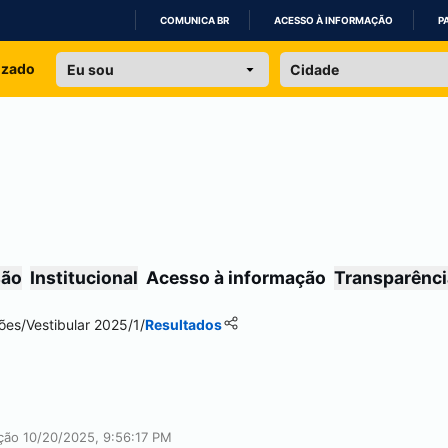
COMUNICA BR
ACESSO À INFORMAÇÃO
P
IR
izado
PARA
O
CONTEÚDO
são
Institucional
Acesso à informação
Transparênci
ões
/
Vestibular 2025/1
/
Resultados
ação 10/20/2025, 9:56:17 PM