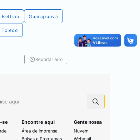
 Beltrão
Guarapuava
Toledo
Reportar erro
-se
Encontre aqui
Gente nossa
ade
Área de imprensa
Nuvem
Bolsas e Programas
Webmail