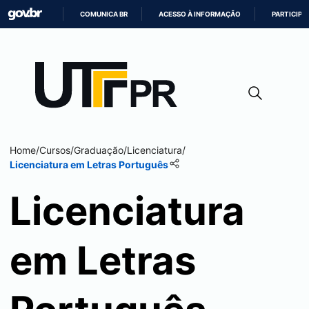
COMUNICA BR
ACESSO À INFORMAÇÃO
PARTICIPE
IR
PARA
O
CONTEÚDO
Home
/
Cursos
/
Graduação
/
Licenciatura
/
Licenciatura em Letras Português
Licenciatura
em Letras