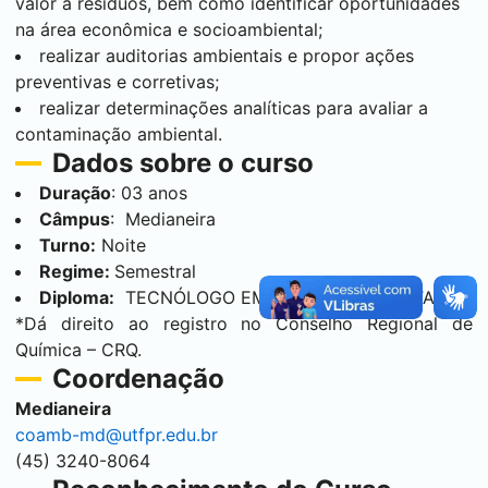
valor a resíduos, bem como identificar oportunidades
na área econômica e socioambiental;
realizar auditorias ambientais e propor ações
preventivas e corretivas;
realizar determinações analíticas para avaliar a
contaminação ambiental.
Dados sobre o curso
Duração
: 03 anos
Câmpus
:
Medianeira
Turno:
Noite
Regime:
Semestral
Diploma:
TECNÓLOGO EM GESTÃO AMBIENTAL
*Dá direito ao registro no Conselho Regional de
Química – CRQ.
Coordenação
Medianeira
coamb-md@utfpr.edu.br
(45) 3240-8064