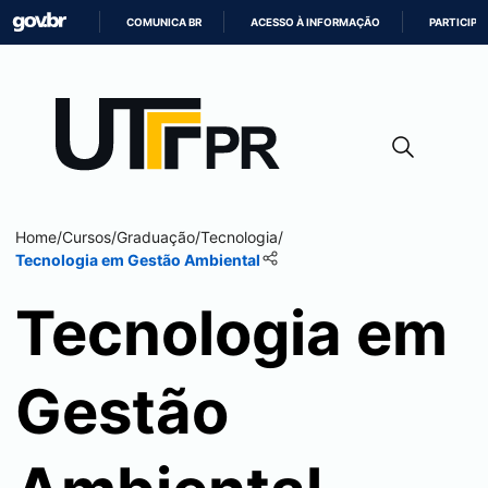
COMUNICA BR
ACESSO À INFORMAÇÃO
PARTICIPE
IR
PARA
O
CONTEÚDO
Home
/
Cursos
/
Graduação
/
Tecnologia
/
Tecnologia em Gestão Ambiental
Tecnologia em
Gestão