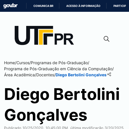
COMUNICA BR
ACESSO À INFORMAÇÃO
PARTICIPE
IR
PARA
O
CONTEÚDO
Home
/
Cursos
/
Programas de Pós-Graduação
/
Programa de Pós-Graduação em Ciência da Computação
/
Área Acadêmica
/
Docentes
/
Diego Bertolini Gonçalves
Diego Bertolini
Gonçalves
Publicado 10/25/2020, 10:45:00 PM, última modificação 3/20/2025,